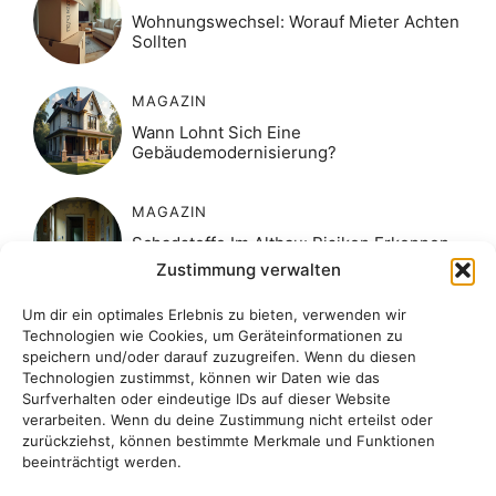
Wohnungswechsel: Worauf Mieter Achten
Sollten
MAGAZIN
Wann Lohnt Sich Eine
Gebäudemodernisierung?
MAGAZIN
Schadstoffe Im Altbau: Risiken Erkennen
& Handeln
Zustimmung verwalten
Um dir ein optimales Erlebnis zu bieten, verwenden wir
MAGAZIN
Technologien wie Cookies, um Geräteinformationen zu
Naturstein Im Garten: Tipps Für Die
speichern und/oder darauf zuzugreifen. Wenn du diesen
Gestaltung
Technologien zustimmst, können wir Daten wie das
Surfverhalten oder eindeutige IDs auf dieser Website
verarbeiten. Wenn du deine Zustimmung nicht erteilst oder
MAGAZIN
zurückziehst, können bestimmte Merkmale und Funktionen
beeinträchtigt werden.
Wohnungswechsel Planen: Tipps Für
Transport